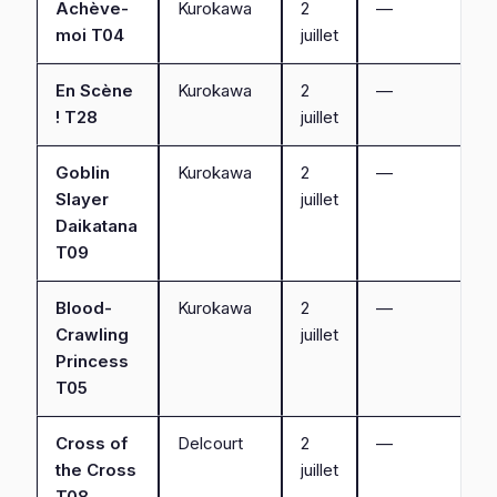
Achève-
Kurokawa
2
—
moi T04
juillet
En Scène
Kurokawa
2
—
! T28
juillet
Goblin
Kurokawa
2
—
Slayer
juillet
Daikatana
T09
Blood-
Kurokawa
2
—
Crawling
juillet
Princess
T05
Cross of
Delcourt
2
—
the Cross
juillet
T08