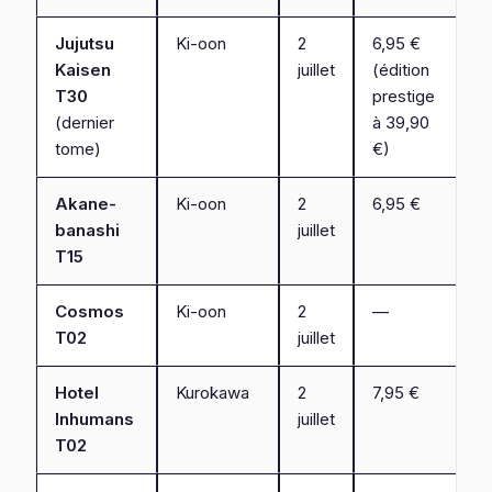
Jujutsu
Ki-oon
2
6,95 €
Kaisen
juillet
(édition
T30
prestige
(dernier
à 39,90
tome)
€)
Akane-
Ki-oon
2
6,95 €
banashi
juillet
T15
Cosmos
Ki-oon
2
—
T02
juillet
Hotel
Kurokawa
2
7,95 €
Inhumans
juillet
T02