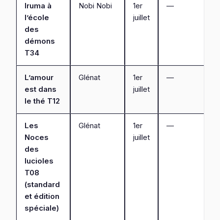
Iruma à
Nobi Nobi
1er
—
l’école
juillet
des
démons
T34
L’amour
Glénat
1er
—
est dans
juillet
le thé T12
Les
Glénat
1er
—
Noces
juillet
des
lucioles
T08
(standard
et édition
spéciale)