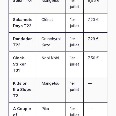
Soïchi T01
Mangetsu
1er
9,95 €
juillet
Sakamoto
Glénat
1er
7,20 €
Days T22
juillet
Dandadan
Crunchyroll
1er
7,29 €
T23
Kaze
juillet
Clock
Nobi Nobi
1er
7,50 €
Striker
juillet
T01
Kids on
Mangetsu
1er
—
the Slope
juillet
T2
A Couple
Pika
1er
—
of
juillet