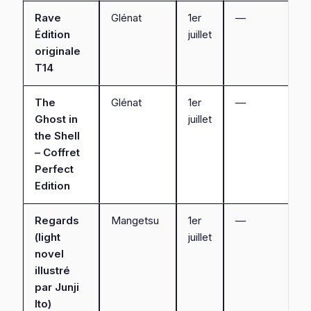
Rave
Glénat
1er
—
Édition
juillet
originale
T14
The
Glénat
1er
—
Ghost in
juillet
the Shell
– Coffret
Perfect
Edition
Regards
Mangetsu
1er
—
(light
juillet
novel
illustré
par Junji
Ito)