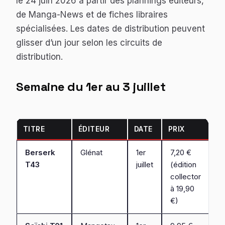
le 24 juin 2026 à partir des plannings éditeurs,
de Manga-News et de fiches libraires
spécialisées. Les dates de distribution peuvent
glisser d’un jour selon les circuits de
distribution.
Semaine du 1er au 3 juillet
TITRE
ÉDITEUR
DATE
PRIX
Berserk
Glénat
1er
7,20 €
T43
juillet
(édition
collector
à 19,90
€)