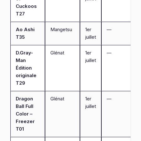
Cuckoos
T27
Ao Ashi
Mangetsu
1er
—
T35
juillet
D.Gray-
Glénat
1er
—
Man
juillet
Édition
originale
T29
Dragon
Glénat
1er
—
Ball Full
juillet
Color –
Freezer
T01