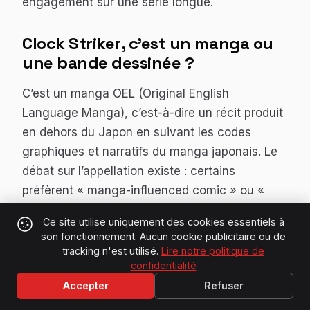
engagement sur une série longue.
Clock Striker
, c’est un manga ou
une bande dessinée ?
C’est un manga OEL (Original English
Language Manga), c’est-à-dire un récit produit
en dehors du Japon en suivant les codes
graphiques et narratifs du manga japonais. Le
débat sur l’appellation existe : certains
préfèrent « manga-influenced comic » ou «
global manga ». Nobi Nobi le publie dans sa
Ce site utilise uniquement des cookies essentiels à
collection shonen, donc l’éditeur tranche en
son fonctionnement. Aucun cookie publicitaire ou de
faveur de « manga ».
tracking n'est utilisé.
Lire notre politique de
confidentialité
Kids on the Slope
, c’est une
Accepter
Refuser
réédition ou une nouvelle