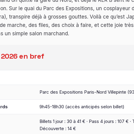
 quand on quitte la gare du Nord, et déjà le RER B sent le 
ion. Sur le quai du Parc des Expositions, un cosplayeur d
ra), transpire déjà à grosses gouttes. Voilà ce qu’est J
e marche, des files, des choix à faire, et cette joie très
ns un simple salon marchand.
2026 en bref
9 au 12 juillet 2026
Parc des Expositions Paris-Nord Villepinte (9
ards
9h45-18h30 (accès anticipés selon billet)
Billets 1 jour : 30 à 41 € · Pass 4 jours : 107 € ·
Découverte : 14 €