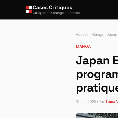
Cases Critiques
Critiques BD, manga et comics
Accueil
Manga
Japan 
MANGA
Japan E
program
pratiqu
19 mai 2026
•
Par
Toma V