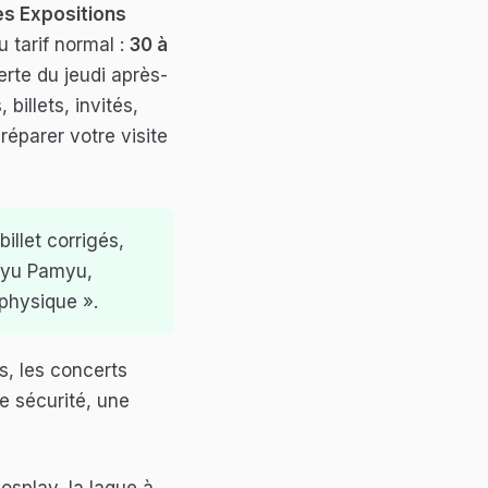
es Expositions
u tarif normal :
30 à
erte du jeudi après-
billets, invités,
réparer votre visite
illet corrigés,
myu Pamyu,
 physique ».
ts, les concerts
de sécurité, une