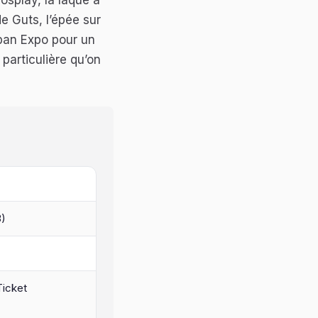
cosplay, la laque à
e Guts, l’épée sur
apan Expo pour un
 particulière qu’on
3)
 Ticket