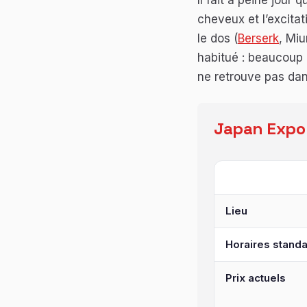
Il fait à peine jour
cheveux et l’excitat
le dos (
Berserk
, Miu
habitué : beaucoup d
ne retrouve pas da
Japan Expo 
Dates
Lieu
Horaires stand
Prix actuels