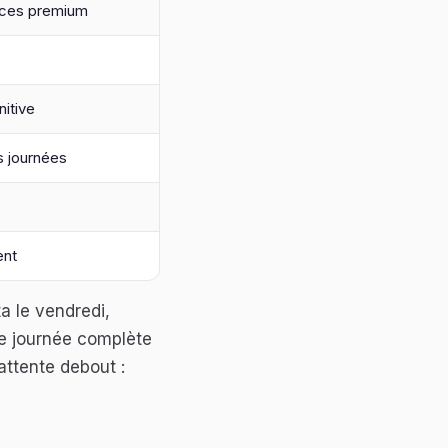
vices premium
nitive
rs journées
ent
a le vendredi,
ne journée complète
attente debout :