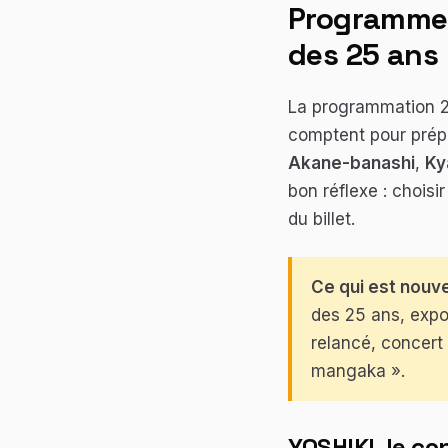
Programme 
des 25 ans
La programmation 20
comptent pour prépa
Akane-banashi
,
Ky
bon réflexe : choisi
du billet.
Ce qui est nouv
des 25 ans, expo
relancé, concer
mangaka ».
YOSHIKI, le c