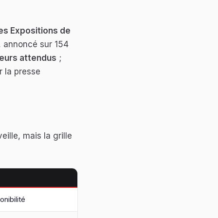
es Expositions de
l, annoncé sur 154
teurs attendus
;
r la presse
ille, mais la grille
nibilité