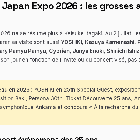
Japan Expo 2026 : les grosses
26 ne se résume plus à Keisuke Itagaki. Au 2 juillet, l
rer sa visite sont aussi
YOSHIKI
,
Kazuya Kamenashi
,
ary Pamyu Pamyu
,
Cyprien
,
Junya Enoki
,
Shinichi Ishi
r son jour en fonction de l’invité ou du concert visé, pas
eau en 2026 :
YOSHIKI en 25th Special Guest, exposition
sition Baki, Persona 30th, Ticket Découverte 25 ans, A
t symphonique Ankama et concours « À la recherche d
oncert événement des 25 ans