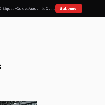
Critiques
Guides
Actualités
Outils
S’abonner
Les dates 2026 et le
lieu
Programme Japan Expo
,
2026 : les grosses
annonces des 25 ans
s
Billets Japan Expo 2026
: tarifs à jour et quel
ticket choisir
Comment y aller
Quel budget prévoir
pour Japan Expo 2026
?
Les exposants à ne pas
manquer