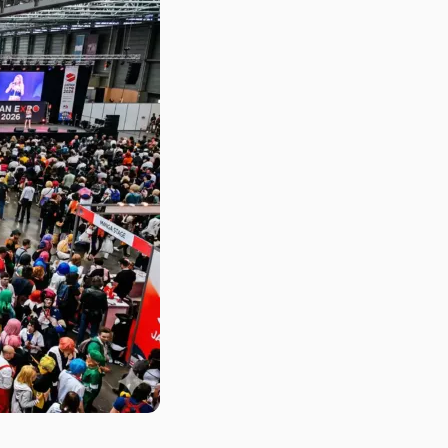
Mes conseils de vétéran
Que voir si c’est votre
première fois : itinéraire
d’une journée
Ce qui peut encore
changer d’ici l’ouverture
Cosplay, sacs,
nourriture : les règles de
sécurité à connaître
FAQ : tout ce que vous
voulez savoir sur Japan
Expo 2026
Pour aller plus loin