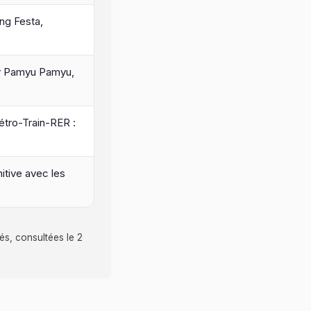
ng Festa,
ry Pamyu Pamyu,
étro-Train-RER :
itive avec les
és, consultées le 2