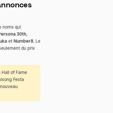
 annonces
es noms qui
Persona 30th
,
zuka
et
Number8
. Le
 seulement du prix
 Hall of Fame
nisong Festa
u nouveau