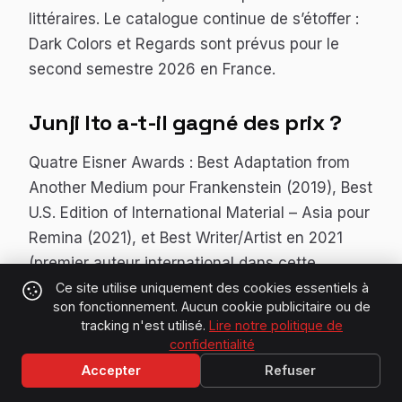
littéraires. Le catalogue continue de s’étoffer :
Dark Colors
et
Regards
sont prévus pour le
second semestre 2026 en France.
Junji Ito a-t-il gagné des prix ?
Quatre Eisner Awards : Best Adaptation from
Another Medium pour
Frankenstein
(2019), Best
U.S. Edition of International Material – Asia pour
Remina
(2021), et Best Writer/Artist en 2021
(premier auteur international dans cette
catégorie), et Best U.S. Edition of International
Ce site utilise uniquement des cookies essentiels à
son fonctionnement. Aucun cookie publicitaire ou de
Material – Asia pour
Lovesickness
(2022). Il a
tracking n'est utilisé.
Lire notre politique de
été intronisé au Will Eisner Comic Awards Hall
confidentialité
of Fame au San Diego Comic-Con en juillet
Accepter
Refuser
2025.