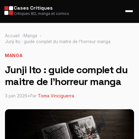
Cases Critiques
Critiques BD, manga et comics
Accueil
Manga
Junji Ito : guide complet du maitre de l’horreur manga
MANGA
Junji Ito : guide complet du
maitre de l’horreur manga
3 juin 2026
•
Par
Toma Vinciguerra