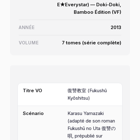
E★Everystar) — Doki-Doki,
Bamboo Édition (VF)
2013
ANNÉE
7 tomes (série complète)
VOLUME
Titre VO
復讐教室 (Fukushû
Kyôshitsu)
Scénario
Karasu Yamazaki
(adapté de son roman
Fukushū no Uta
復讐の
唄, prépublié sur