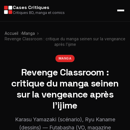
Cases Critiques
Critiques BD, manga et comics
Accueil
Manga
Revenge Classroom : critique du manga seinen sur la vengeance
après l’ijime
MANGA
Revenge Classroom :
critique du manga seinen
sur la vengeance après
l’ijime
Karasu Yamazaki (scénario), Ryu Kaname
(dessins) — Futabasha (VO, magazine