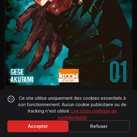
Jujutsu Kaisen : critique du manga de Gege
Ce site utilise uniquement des cookies essentiels à
Akutami
son fonctionnement. Aucun cookie publicitaire ou de
Gege Akutami
tracking n'est utilisé.
Lire notre politique de
confidentialité
★
★
★
★
☆
Accepter
Refuser