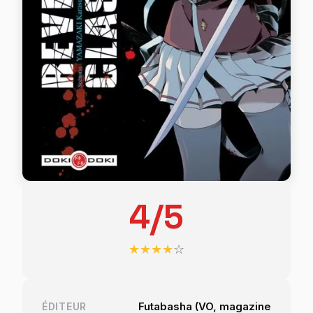
4/5
★
★
★
★
☆
Futabasha (VO, magazine
ÉDITEUR