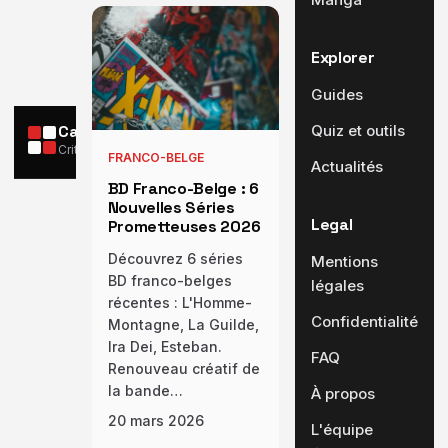
Explorer
Guides
Quiz et outils
Cases Critiques
Critiques BD, manga et comics
FRANCO-BELGE
Actualités
BD Franco-Belge : 6
Nouvelles Séries
Legal
Prometteuses 2026
Découvrez 6 séries
Mentions
BD franco-belges
légales
récentes : L'Homme-
Confidentialité
Montagne, La Guilde,
Ira Dei, Esteban.
FAQ
Renouveau créatif de
la bande…
À propos
20 mars 2026
L'équipe