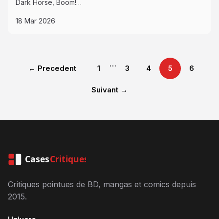
Dark Horse, Boom!…
18 Mar 2026
…
← Precedent
1
3
4
5
6
Suivant →
Cases
Critiques
Critiques pointues de BD, mangas et comics depuis
2015.